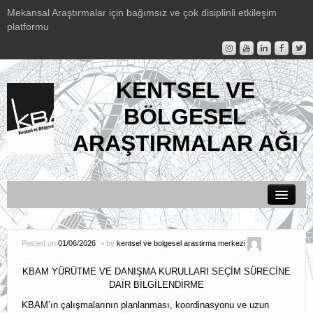
Mekansal Araştırmalar için bağımsız ve çok disiplinli etkileşim
platformu
KENTSEL VE
BÖLGESEL
ARAŞTIRMALAR AĞI
Duyurular
Posted on
01/06/2026
by
kentsel ve bolgesel arastirma merkezi
KBAM Hakkında
KBAM YÜRÜTME VE DANIŞMA KURULLARI SEÇİM SÜRECİNE
Etkinlikler
DAİR BİLGİLENDİRME
KBAM’ın çalışmalarının planlanması, koordinasyonu ve uzun
KBAM Yayınları