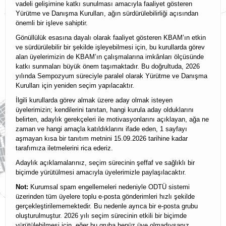
vadeli gelişimine katkı sunulması amacıyla faaliyet gösteren
Yürütme ve Danışma Kurulları, ağın sürdürülebilirliği açısından
KBAM Üyelik
önemli bir işleve sahiptir.
KBAM Yönerge
Gönüllülük esasına dayalı olarak faaliyet gösteren KBAM’ın etkin
ve sürdürülebilir bir şekilde işleyebilmesi için, bu kurullarda görev
İletişim
alan üyelerimizin de KBAM’ın çalışmalarına imkânları ölçüsünde
katkı sunmaları büyük önem taşımaktadır. Bu doğrultuda, 2026
English
yılında Sempozyum süreciyle paralel olarak Yürütme ve Danışma
Kurulları için yeniden seçim yapılacaktır.
İlgili kurullarda görev almak üzere aday olmak isteyen
üyelerimizin; kendilerini tanıtan, hangi kurula aday olduklarını
belirten, adaylık gerekçeleri ile motivasyonlarını açıklayan, ağa ne
zaman ve hangi amaçla katıldıklarını ifade eden, 1 sayfayı
aşmayan kısa bir tanıtım metnini 15.09.2026 tarihine kadar
tarafımıza iletmelerini rica ederiz.
Adaylık açıklamalarınız, seçim sürecinin şeffaf ve sağlıklı bir
biçimde yürütülmesi amacıyla üyelerimizle paylaşılacaktır.
Not:
Kurumsal spam engellemeleri nedeniyle ODTÜ sistemi
üzerinden tüm üyelere toplu e-posta gönderimleri hızlı şekilde
gerçekleştirilememektedir. Bu nedenle ayrıca bir e-posta grubu
oluşturulmuştur. 2026 yılı seçim sürecinin etkili bir biçimde
yürütülebilmesi için, eğer bu gruba henüz üye olmadıysanız