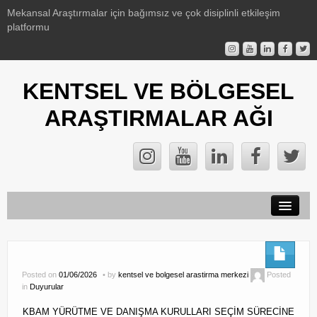
Mekansal Araştırmalar için bağımsız ve çok disiplinli etkileşim
platformu
KENTSEL VE BÖLGESEL
ARAŞTIRMALAR AĞI
Duyurular
KBAM Hakkında
Posted on
01/06/2026
by
kentsel ve bolgesel arastirma merkezi
Posted
in
Duyurular
Etkinlikler
KBAM YÜRÜTME VE DANIŞMA KURULLARI SEÇİM SÜRECİNE