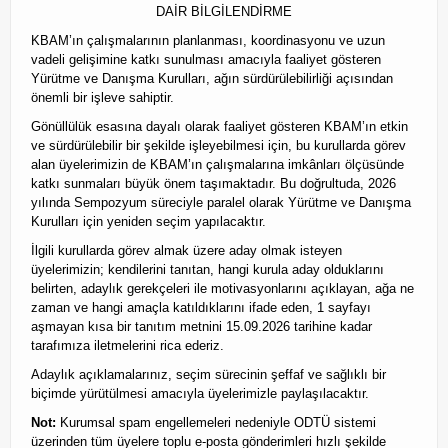
KBAM Yayınları
DAİR BİLGİLENDİRME
KBAM’ın çalışmalarının planlanması, koordinasyonu ve uzun
KBAM Üyelik
vadeli gelişimine katkı sunulması amacıyla faaliyet gösteren
Yürütme ve Danışma Kurulları, ağın sürdürülebilirliği açısından
KBAM Yönerge
önemli bir işleve sahiptir.
İletişim
Gönüllülük esasına dayalı olarak faaliyet gösteren KBAM’ın etkin
ve sürdürülebilir bir şekilde işleyebilmesi için, bu kurullarda görev
English
alan üyelerimizin de KBAM’ın çalışmalarına imkânları ölçüsünde
katkı sunmaları büyük önem taşımaktadır. Bu doğrultuda, 2026
yılında Sempozyum süreciyle paralel olarak Yürütme ve Danışma
Kurulları için yeniden seçim yapılacaktır.
İlgili kurullarda görev almak üzere aday olmak isteyen
üyelerimizin; kendilerini tanıtan, hangi kurula aday olduklarını
belirten, adaylık gerekçeleri ile motivasyonlarını açıklayan, ağa ne
zaman ve hangi amaçla katıldıklarını ifade eden, 1 sayfayı
aşmayan kısa bir tanıtım metnini 15.09.2026 tarihine kadar
tarafımıza iletmelerini rica ederiz.
Adaylık açıklamalarınız, seçim sürecinin şeffaf ve sağlıklı bir
biçimde yürütülmesi amacıyla üyelerimizle paylaşılacaktır.
Not:
Kurumsal spam engellemeleri nedeniyle ODTÜ sistemi
üzerinden tüm üyelere toplu e-posta gönderimleri hızlı şekilde