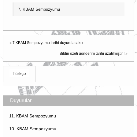
KBAM Üyelik
7. KBAM Sempozyumu
KBAM Yönerge
İletişim
«
7.KBAM Sempozyumu tarihi duyurulacaktır.
English
Bildiri özeti gönderim tarihi uzatılmıştır !
»
Türkçe
Duyurular
11. KBAM Sempozyumu
10. KBAM Sempozyumu