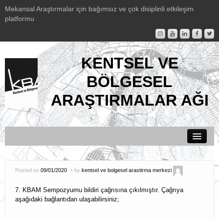
Mekansal Araştırmalar için bağımsız ve çok disiplinli etkileşim
platformu
KENTSEL VE
BÖLGESEL
ARAŞTIRMALAR AĞI
Duyurular
Posted on
09/01/2020
by
kentsel ve bolgesel arastirma merkezi
KBAM Hakkında
7. KBAM Sempozyumu bildiri çağrısına çıkılmıştır. Çağrıya
Etkinlikler
aşağıdaki bağlantıdan ulaşabilirsiniz;
KBAM Yayınları