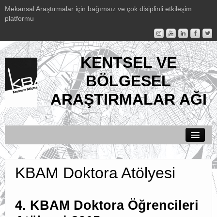
Mekansal Araştırmalar için bağımsız ve çok disiplinli etkileşim
platformu
KENTSEL VE
BÖLGESEL
ARAŞTIRMALAR AĞI
Duyurular
KBAM Doktora Atölyesi
KBAM Hakkında
Etkinlikler
4. KBAM Doktora Öğrencileri
KBAM Yayınları