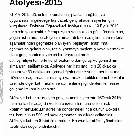
Atölyesi-2015
KBAM Üyelik
KBAM 2015 düzenleme kurulunun, planlama eğitimi ve
uygulamasını geleceğe taşıyacak genç akademisyenler için
KBAM Yönerge
kurguladığı
Doktora Öğrencileri Atölyesi
bu yıl 19 Eylül 2015
tarihinde yapılacaktır. Sempozyum sonrası tam gün sürecek olan,
İletişim
yoğunlaştırılmış bu atölyenin amacı doktora araştırmalarının farklı
aşamalarından geçmekte olan (yeni başlayan, araştırma
English
aşamasına gelmiş olan, tezini yazmaya başlamış veya bitirmekte
olan) genç akademisyenleri bir araya getirerek,
etkileşimliyöntemlerle kendi tezlerine dair görüş ve geribildirim
almalarını sağlamaktır. Atölyede her katılımcı için 20 dkakika
sunum ve 30 dakika tartışma/değerlendirme süresi ayrılmaktadır.
Böylece araştırmacılar masaya yatırmak istedikleri temel noktalar
üzerinde diğer katılımcılar ve uzmanlar eşliğinde derinlemesine
çalışma imkanı bulacaktır.
Atölyeye katılmak isteyen genç akademisyenlerin
26Ocak 2015
tarihine kadar aşağıda verilen başvuru formunu doldurarak
kbam@metu.edu.tr
adresine göndermeleri rica olunur. Doktora
tez konusunun 500 kelimeyi aşmamasına dikkat edilmelidir.
Atölyeye katılım
8 kişi
ile sınırlıdır. Başvurular atölye yöneticileri
tarafından değerlendirilecektir.