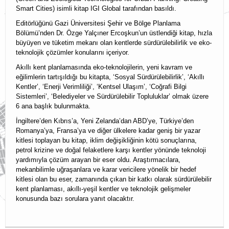
Smart Cities) isimli kitap IGI Global tarafından basıldı.
KBAM Üyelik
Editörlüğünü Gazi Üniversitesi Şehir ve Bölge Planlama
Bölümü’nden Dr. Özge Yalçıner Ercoşkun’un üstlendiği kitap, hızla
KBAM Yönerge
büyüyen ve tüketim mekanı olan kentlerde sürdürülebilirlik ve eko-
teknolojik çözümler konularını içeriyor.
İletişim
Akıllı kent planlamasında eko-teknolojilerin, yeni kavram ve
English
eğilimlerin tartışıldığı bu kitapta, ‘Sosyal Sürdürülebilirlik’, ‘Akıllı
Kentler’, ‘Enerji Verimliliği’, ‘Kentsel Ulaşım’, ‘Coğrafi Bilgi
Sistemleri’, ‘Belediyeler ve Sürdürülebilir Topluluklar’ olmak üzere
6 ana başlık bulunmakta.
İngiltere’den Kıbrıs’a, Yeni Zelanda’dan ABD’ye, Türkiye’den
Romanya’ya, Fransa’ya ve diğer ülkelere kadar geniş bir yazar
kitlesi toplayan bu kitap, iklim değişikliğinin kötü sonuçlarına,
petrol krizine ve doğal felaketlere karşı kentler yönünde teknoloji
yardımıyla çözüm arayan bir eser oldu. Araştırmacılara,
mekanbilimle uğraşanlara ve karar vericilere yönelik bir hedef
kitlesi olan bu eser, zamanında çıkan bir katkı olarak sürdürülebilir
kent planlaması, akıllı-yeşil kentler ve teknolojik gelişmeler
konusunda bazı sorulara yanıt olacaktır.