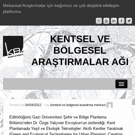
Mekansal Araştırmalar için bağımsız ve çok disiplinli etkileşim
platformu
KENTSEL VE
BÖLGESEL
ARAŞTIRMALAR AĞI
Duyurular
Posted on
04/04/2012
by
kentsel ve bolgesel arastirma merkezi
KBAM Hakkında
Editörlüğünü Gazi Üniversitesi Şehir ve Bölge Planlama
Etkinlikler
Bölümü’nden Dr. Özge Yalçıner Ercoşkun’un üstlendiği; Kent
Planlamada Yeşil ve Ekolojik Teknolojiler: Akıllı Kentler Yaratmak
KBAM Yayınları
(Green and Ecological Technologies for Urban Planning: Creating