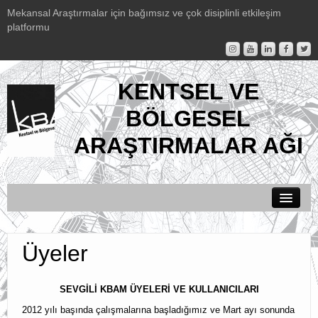
Mekansal Araştırmalar için bağımsız ve çok disiplinli etkileşim
platformu
KENTSEL VE
BÖLGESEL
ARAŞTIRMALAR AĞI
Duyurular
Üyeler
KBAM Hakkında
Etkinlikler
SEVGİLİ KBAM ÜYELERİ VE KULLANICILARI
2012 yılı başında çalışmalarına başladığımız ve Mart ayı sonunda
KBAM Yayınları