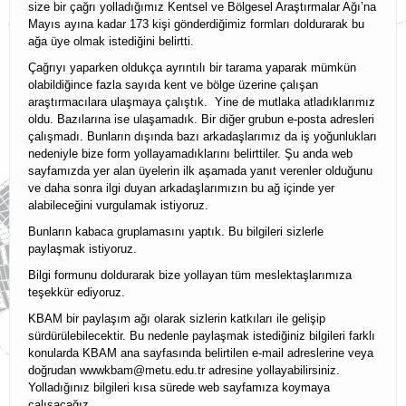
size bir çağrı yolladığımız Kentsel ve Bölgesel Araştırmalar Ağı’na
Mayıs ayına kadar 173 kişi gönderdiğimiz formları doldurarak bu
KBAM Üyelik
ağa üye olmak istediğini belirtti.
KBAM Yönerge
Çağrıyı yaparken oldukça ayrıntılı bir tarama yaparak mümkün
olabildiğince fazla sayıda kent ve bölge üzerine çalışan
İletişim
araştırmacılara ulaşmaya çalıştık. Yine de mutlaka atladıklarımız
oldu. Bazılarına ise ulaşamadık. Bir diğer grubun e-posta adresleri
English
çalışmadı. Bunların dışında bazı arkadaşlarımız da iş yoğunlukları
nedeniyle bize form yollayamadıklarını belirttiler. Şu anda web
sayfamızda yer alan üyelerin ilk aşamada yanıt verenler olduğunu
ve daha sonra ilgi duyan arkadaşlarımızın bu ağ içinde yer
alabileceğini vurgulamak istiyoruz.
Bunların kabaca gruplamasını yaptık. Bu bilgileri sizlerle
paylaşmak istiyoruz.
Bilgi formunu doldurarak bize yollayan tüm meslektaşlarımıza
teşekkür ediyoruz.
KBAM bir paylaşım ağı olarak sizlerin katkıları ile gelişip
sürdürülebilecektir. Bu nedenle paylaşmak istediğiniz bilgileri farklı
konularda KBAM ana sayfasında belirtilen e-mail adreslerine veya
doğrudan wwwkbam@metu.edu.tr adresine yollayabilirsiniz.
Yolladığınız bilgileri kısa sürede web sayfamıza koymaya
çalışacağız.